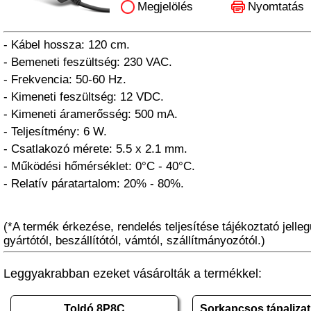
Megjelölés
Nyomtatás
- Kábel hossza: 120 cm.
- Bemeneti feszültség: 230 VAC.
- Frekvencia: 50-60 Hz.
- Kimeneti feszültség: 12 VDC.
- Kimeneti áramerősség: 500 mA.
- Teljesítmény: 6 W.
- Csatlakozó mérete: 5.5 x 2.1 mm.
- Működési hőmérséklet: 0°C - 40°C.
- Relatív páratartalom: 20% - 80%.
(*A termék érkezése, rendelés teljesítése tájékoztató jelleg
gyártótól, beszállítótól, vámtól, szállítmányozótól.)
Leggyakrabban ezeket vásárolták a termékkel:
Toldó 8P8C
Sorkapcsos tápaljza