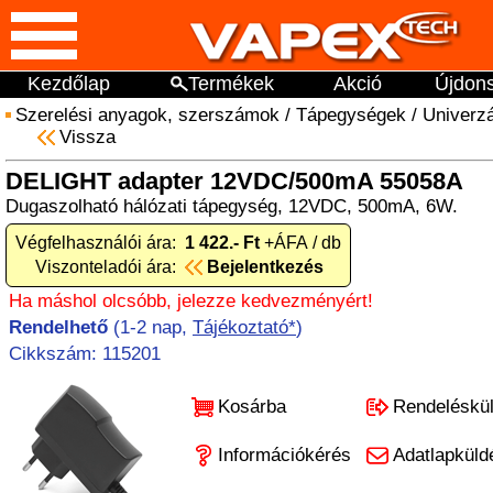
Kezdőlap
Termékek
Akció
Újdon
Szerelési anyagok, szerszámok
/
Tápegységek
/
Univerzá
Vissza
DELIGHT adapter 12VDC/500mA 55058A
Dugaszolható hálózati tápegység, 12VDC, 500mA, 6W.
Végfelhasználói ára:
1 422.- Ft
+ÁFA / db
Viszonteladói ára:
Bejelentkezés
Ha máshol olcsóbb, jelezze kedvezményért!
Rendelhető
(1-2 nap,
Tájékoztató*
)
Cikkszám: 115201
Kosárba
Rendeléskü
Információkérés
Adatlapküld