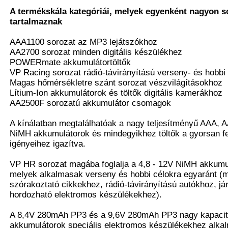
A termékskála kategóriái, melyek egyenként nagyon s
tartalmaznak
AAA1100 sorozat az MP3 lejátszókhoz
AA2700 sorozat minden digitális készülékhez
POWERmate akkumulátortöltők
VP Racing sorozat rádió-távirányítású verseny- és hobb
Magas hőmérsékletre szánt sorozat vészvilágításokhoz
Lítium-Ion akkumulátorok és töltők digitális kamerákhoz
AA2500F sorozatú akkumulátor csomagok
A kínálatban megtalálhatóak a nagy teljesítményű AAA, 
NiMH akkumulátorok és mindegyikhez töltők a gyorsan fejl
igényeihez igazítva.
VP HR sorozat magába foglalja a 4,8 - 12V NiMH akkumu
melyek alkalmasak verseny és hobbi célokra egyaránt (
szórakoztató cikkekhez, rádió-távirányítású autókhoz, 
hordozható elektromos készülékekhez).
A 8,4V 280mAh PP3 és a 9,6V 280mAh PP3 nagy kapacitá
akkumulátorok speciális elektromos készülékekhez alkal