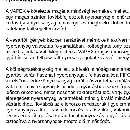
A VAPEX elkötelezte magát a minőségi termékek mellett,
egy magas szinten továbbfejlesztett nyersanyag ellenőrz
biztosítja a nyersanyag minőségét és megfelelő időben tör
hatékony költségellenőrzést.
A vásárlói igények kézben tartásával mérnökeik aktívan 
nyersanyag választás folyamatában, költséghatékony szak
terveik ajánlásával. Megfelelve a VAPEX magas minőség
gyártás során felhasznált nyersanyagokat szakvélemény a
A költséghatékonyság mellett, a kiváló minőség fenntart
gyártás során használt nyersanyagok felhasználása FIFO (
az elsőnek érkező nyersanyag kerül először felhasználásr
valamint a nyersanyagok mindig a gyártáshoz szükséges
időben érkeznek, nincs hosszas raktározási idő, vagy gy
elöregedett nyersanyag, a termékek mindig kiváló minős
vásárlókhoz. Továbbá az ellenőrző rendszerük figyelemme
nyersanyagszállítók havi ellenőrzési statisztikáit, valamin
rendszeres látogatása során tanulmányozzák a gyártás f
biztosítva a nyersanyagok megfelelő minőségét.