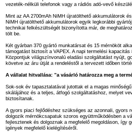
vezeték-nélküli telefonok vagy a rádiós adó-vevő készül
Mint az AA 2700mAh NiMH újratölthető akkumulátorok 
NiMH újratölthető akkumulátorok egyik legkorábbi gyárt
technikai felkészültségét bizonyította már, de meghatáro
tölt be.
Két gyárban 370 gyártó munkatársat és 15 mérnököt alk
támogatást biztosít a VAPEX. A napi termelési kapacitás
Központjuk világszínvonalú eladási szolgáltatást nyújt,
követve az áru útját a rendeléstől a tervezett időben tört
A vállalat hitvallása: "a vásárló határozza meg a term
Sok-sok év tapasztalatával jutottak el a magas minőség
skálájához és a teljes, átfogó szolgáltatáshoz, melyet ve
biztosítanak.
A gyors piaci fejlődéshez szükséges az azonnali, gyors r
dolgozik mérnökcsapatuk szoros együttműködésben a vá
fejlesztenek és dolgoznak a megfelelő megoldáson, így 
igények megfelelő kielégítéséről.