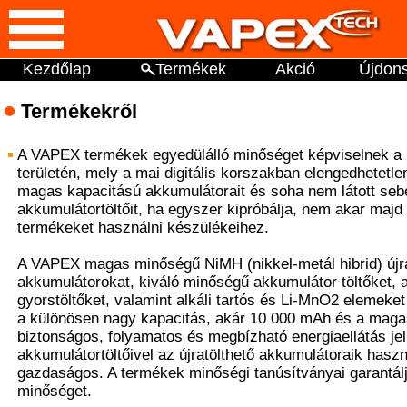
Kezdőlap
Termékek
Akció
Újdon
Termékekről
A VAPEX termékek egyedülálló minőséget képviselnek a 
területén, mely a mai digitális korszakban elengedhetetl
magas kapacitású akkumulátorait és soha nem látott sebe
akkumulátortöltőit, ha egyszer kipróbálja, nem akar maj
termékeket használni készülékeihez.
A VAPEX magas minőségű NiMH (nikkel-metál hibrid) újra
akkumulátorokat, kiváló minőségű akkumulátor töltőket,
gyorstöltőket, valamint alkáli tartós és Li-MnO2 elemeket
a különösen nagy kapacitás, akár 10 000 mAh és a magas
biztonságos, folyamatos és megbízható energiaellátás 
akkumulátortöltőivel az újratölthető akkumulátoraik hasz
gazdaságos. A termékek minőségi tanúsítványai garantálj
minőséget.