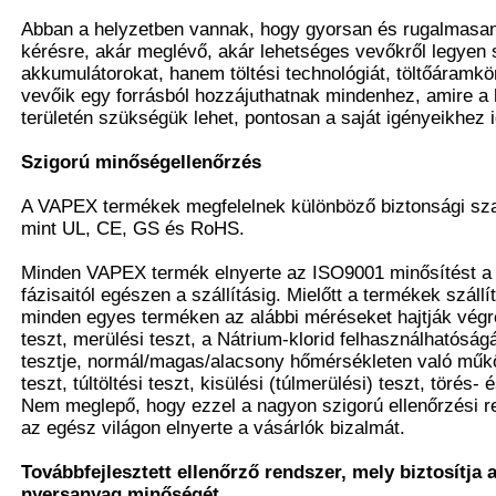
Abban a helyzetben vannak, hogy gyorsan és rugalmasa
kérésre, akár meglévő, akár lehetséges vevőkről legyen
akkumulátorokat, hanem töltési technológiát, töltőáramkör
vevőik egy forrásból hozzájuthatnak mindenhez, amire a
területén szükségük lehet, pontosan a saját igényeikhez i
Szigorú minőségellenőrzés
A VAPEX termékek megfelelnek különböző biztonsági sz
mint UL, CE, GS és RoHS.
Minden VAPEX termék elnyerte az ISO9001 minősítést a
fázisaitól egészen a szállításig. Mielőtt a termékek száll
minden egyes terméken az alábbi méréseket hajtják végre:
teszt, merülési teszt, a Nátrium-klorid felhasználhatósá
tesztje, normál/magas/alacsony hőmérsékleten való műkö
teszt, túltöltési teszt, kisülési (túlmerülési) teszt, törés-
Nem meglepő, hogy ezzel a nagyon szigorú ellenőrzési 
az egész világon elnyerte a vásárlók bizalmát.
Továbbfejlesztett ellenőrző rendszer, mely biztosítja 
nyersanyag minőségét