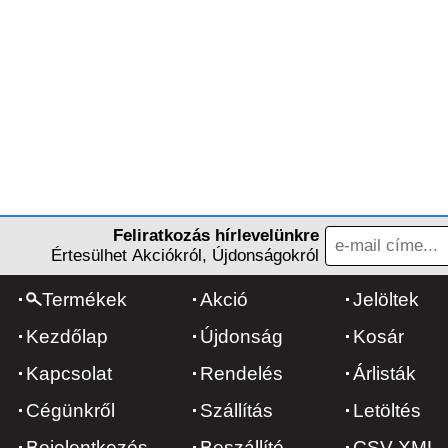
Feliratkozás hírlevelünkre
Értesülhet Akciókról, Újdonságokról
Termékek
Akció
Jelöltek
Kezdőlap
Újdonság
Kosár
Kapcsolat
Rendelés
Árlisták
Cégünkről
Szállítás
Letöltés
Bejelentkezés
Beszállító
CSV-XML