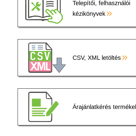
Telepítői, felhasználói
kézikönyvek
CSV, XML letöltés
Árajánlatkérés terméke