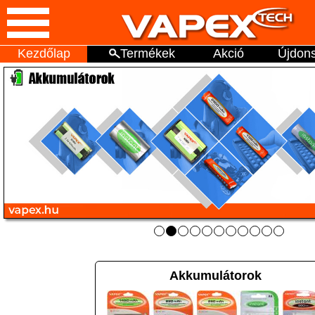
Kezdőlap
Termékek
Akció
Újdon
Akkumulátorok