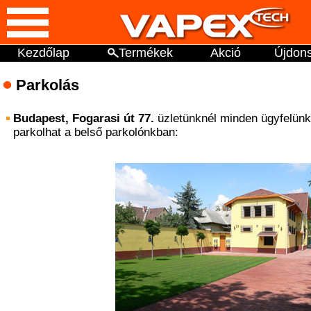
Kezdőlap
Termékek
Akció
Újdon
Parkolás
Budapest, Fogarasi út 77.
üzletünknél minden ügyfelünk
parkolhat a belső parkolónkban: