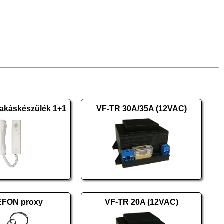
káskészülék 1+1
VF-TR 30A/35A (12VAC)
FON proxy
VF-TR 20A (12VAC)