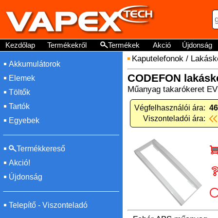
Kezdőlap
Termékekről
Termékek
Akció
Újdonság
Kaputelefonok
/
Lakásk
Akkumulátorok
CODEFON lakáské
Elemek
Műanyag takarókeret EV
Töltők
Tartók
Végfelhasználói ára:
46
Viszonteladói ára:
Egyebek
Termékkereső
Akció!
Újdonság
Telepítő - Viszonteladó