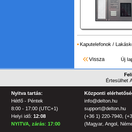
Kaputelefonok
/
Lakásk
Vissza
Új la
Fel
Értesülhet 
Nyitva tartás:
Központi elérhetősé
Hétfő - Péntek
info@delton.hu
8:00 - 17:00 (UTC+1)
support@delton.hu
Helyi idő:
12:08
(+36 1) 220-7940, (+
NYITVA, zárás: 17:00
(Magyar, Angol, Néme