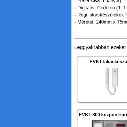
- Fehér ABS műanyag.
- Digitális, Codefon (1
- Régi lakáskészülékek f
- Méretei: 240mm x 75
Leggyakrabban ezeket v
EVKT lakáskészü