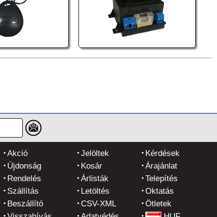
Akció
Jelöltek
Kérdések
Újdonság
Kosár
Árajánlat
Rendelés
Árlisták
Telepítés
Szállítás
Letöltés
Oktatás
Beszállító
CSV-XML
Ötletek
Visszahívás
Adatvédés
HUF