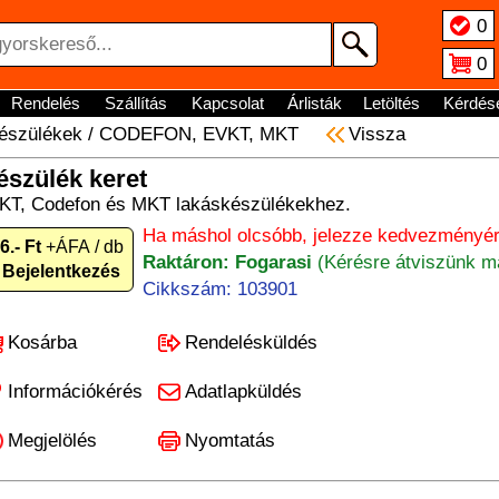
0
0
Rendelés
Szállítás
Kapcsolat
Árlisták
Letöltés
Kérdés
észülékek
/
CODEFON, EVKT, MKT
Vissza
szülék keret
KT, Codefon és MKT lakáskészülékekhez.
Ha máshol olcsóbb, jelezze kedvezményér
6.- Ft
+ÁFA / db
Raktáron: Fogarasi
(Kérésre átviszünk má
Bejelentkezés
Cikkszám: 103901
Kosárba
Rendelésküldés
Információkérés
Adatlapküldés
Megjelölés
Nyomtatás