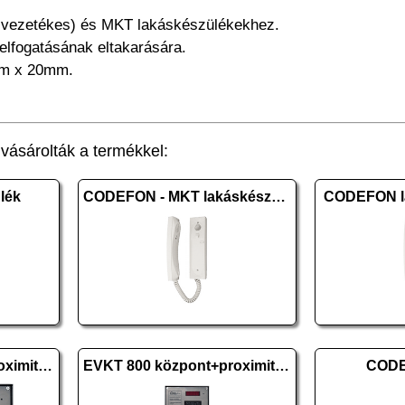
+1 vezetékes) és MKT lakáskészülékekhez.
elfogatásának eltakarására.
mm x 20mm.
ásárolták a termékkel:
lék
CODEFON - MKT lakáskészülék
CODEFON la
EVKT 800 központ+proximity falon kív., 1 oszl. H
EVKT 800 központ+proximity falon kív., 3 oszl. V
CODE