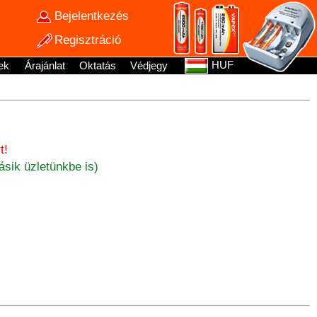
Bejelentkezés
Regisztráció
HUF
ek
Árajánlat
Oktatás
Védjegy
t!
sik üzletünkbe is)