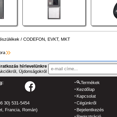
észülékek
/
CODEFON, EVKT, MKT
pra
iratkozás hírlevelünkre
Akciókról, Újdonságokról
g:
Termékek
Kezdőlap
Kapcsolat
36 30) 531-5454
Cégünkről
t, Francia, Román)
Bejelentkezés
Regisztráció