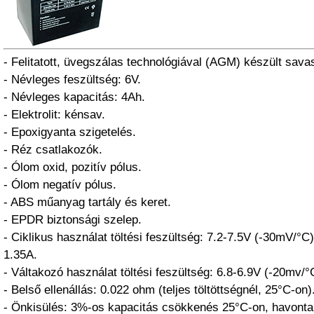
- Felitatott, üvegszálas technológiával (AGM) készült sava
- Névleges feszültség: 6V.
- Névleges kapacitás: 4Ah.
- Elektrolit: kénsav.
- Epoxigyanta szigetelés.
- Réz csatlakozók.
- Ólom oxid, pozitív pólus.
- Ólom negatív pólus.
- ABS műanyag tartály és keret.
- EPDR biztonsági szelep.
- Ciklikus használat töltési feszültség: 7.2-7.5V (-30mV/°C
1.35A.
- Váltakozó használat töltési feszültség: 6.8-6.9V (-20mv/°
- Belső ellenállás: 0.022 ohm (teljes töltöttségnél, 25°C-on)
- Önkisülés: 3%-os kapacitás csökkenés 25°C-on, havonta