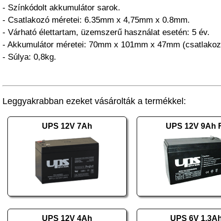
- Színkódolt akkumulátor sarok.
- Csatlakozó méretei: 6.35mm x 4,75mm x 0.8mm.
- Várható élettartam, üzemszerű használat esetén: 5 év.
- Akkumulátor méretei: 70mm x 101mm x 47mm (csatlakozó
- Súlya: 0,8kg.
Leggyakrabban ezeket vásárolták a termékkel:
UPS 12V 7Ah
UPS 12V 9Ah 
UPS 12V 4Ah
UPS 6V 1,3A