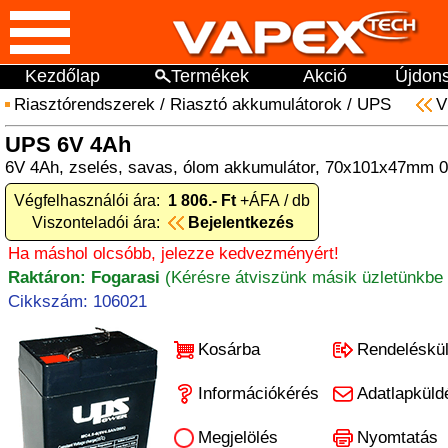
Kezdőlap
Termékek
Akció
Újdon
Riasztórendszerek
/
Riasztó akkumulátorok
/
UPS
V
UPS 6V 4Ah
6V 4Ah, zselés, savas, ólom akkumulátor, 70x101x47mm 0
Végfelhasználói ára:
1 806.- Ft
+ÁFA / db
Viszonteladói ára:
Bejelentkezés
Ha máshol olcsóbb, jelezze kedvezményért!
Raktáron: Fogarasi
(Kérésre átviszünk másik üzletünkbe 
Cikkszám: 106021
Kosárba
Rendeléskü
Információkérés
Adatlapküld
Megjelölés
Nyomtatás