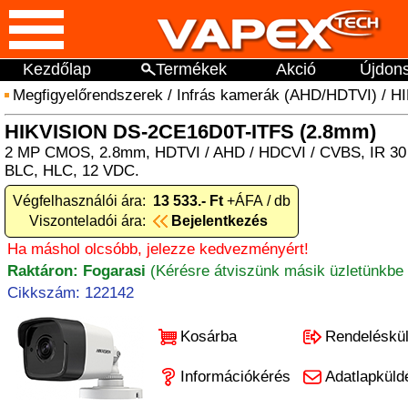
Kezdőlap
Termékek
Akció
Újdon
Megfigyelőrendszerek
/
Infrás kamerák (AHD/HDTVI)
/
HI
HIKVISION DS-2CE16D0T-ITFS (2.8mm)
2 MP CMOS, 2.8mm, HDTVI / AHD / HDCVI / CVBS, IR 30 
BLC, HLC, 12 VDC.
Végfelhasználói ára:
13 533.- Ft
+ÁFA / db
Viszonteladói ára:
Bejelentkezés
Ha máshol olcsóbb, jelezze kedvezményért!
Raktáron: Fogarasi
(Kérésre átviszünk másik üzletünkbe 
Cikkszám: 122142
Kosárba
Rendeléskü
Információkérés
Adatlapküld