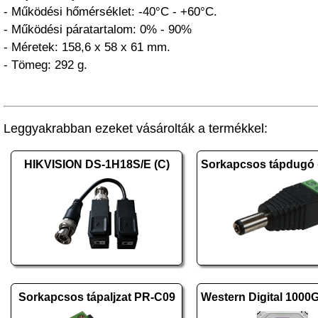
- Működési hőmérséklet: -40°C - +60°C.
- Működési páratartalom: 0% - 90%
- Méretek: 158,6 x 58 x 61 mm.
- Tömeg: 292 g.
Leggyakrabban ezeket vásárolták a termékkel:
HIKVISION DS-1H18S/E (C)
Sorkapcsos tápaljzat PR-C09