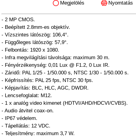
Megjelölés
Nyomtatás
- 2 MP CMOS.
- Beépített 2.8mm-es objektív.
- Vízszintes látószög: 106,4°.
- Függőleges látószög: 57,9°.
- Felbontás: 1920 x 1080.
- Infra megvilágítási távolsága: maximum 30 m.
- Fényérzékenység: 0,01 Lux @ F1.2, 0 Lux IR.
- Záridő: PAL 1/25 - 1/50.000 s, NTSC 1/30 - 1/50.000 s.
- Képfrissítés: PAL 25 fps, NTSC 30 fps.
- Képjavítás: BLC, HLC, AGC, DWDR.
- Lencsefoglalat: M12.
- 1 x analóg video kimenet (HDTVI/AHD/HDCVI/CVBS).
- Audio átvitel coax-on.
- IP67 védelem.
- Tápellátás: 12 VDC.
- Teljesítmény: maximum 3,7 W.