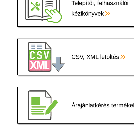
Telepítői, felhasználói
kézikönyvek
CSV, XML letöltés
Árajánlatkérés terméke