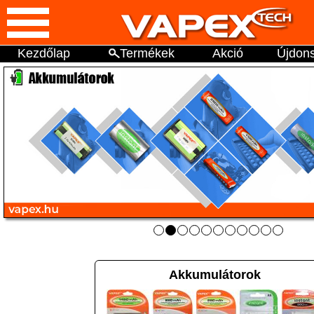
Kezdőlap
Termékek
Akció
Újdon
Akkumulátorok