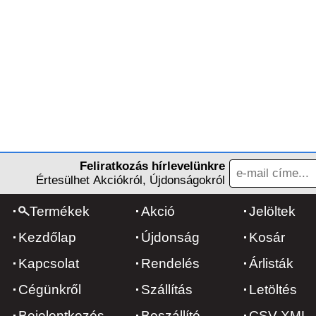
Feliratkozás hírlevelünkre
Értesülhet Akciókról, Újdonságokról
Termékek
Akció
Jelöltek
Kezdőlap
Újdonság
Kosár
Kapcsolat
Rendelés
Árlisták
Cégünkről
Szállítás
Letöltés
Bejelentkezés
Beszállító
CSV-XML