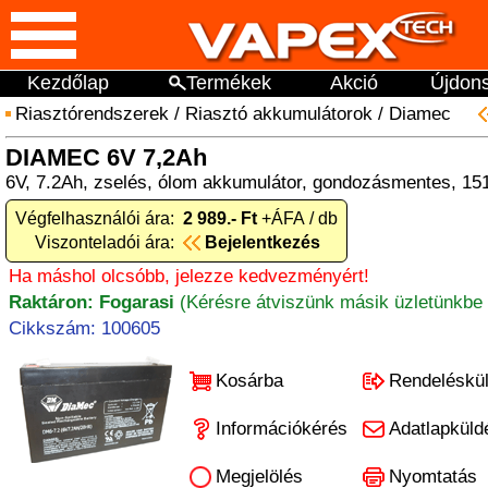
Kezdőlap
Termékek
Akció
Újdon
Riasztórendszerek
/
Riasztó akkumulátorok
/
Diamec
DIAMEC 6V 7,2Ah
6V, 7.2Ah, zselés, ólom akkumulátor, gondozásmentes, 1
Végfelhasználói ára:
2 989.- Ft
+ÁFA / db
Viszonteladói ára:
Bejelentkezés
Ha máshol olcsóbb, jelezze kedvezményért!
Raktáron: Fogarasi
(Kérésre átviszünk másik üzletünkbe 
Cikkszám: 100605
Kosárba
Rendeléskü
Információkérés
Adatlapküld
Megjelölés
Nyomtatás