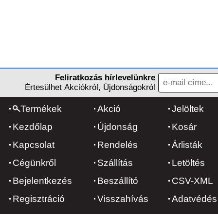
Feliratkozás hírlevelünkre
Értesülhet Akciókról, Újdonságokról
Termékek
Akció
Jelöltek
Kezdőlap
Újdonság
Kosár
Kapcsolat
Rendelés
Árlisták
Cégünkről
Szállítás
Letöltés
Bejelentkezés
Beszállító
CSV-XML
Regisztráció
Visszahívás
Adatvédés