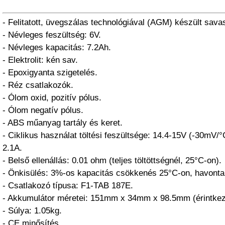
- Felitatott, üvegszálas technológiával (AGM) készült sava
- Névleges feszültség: 6V.
- Névleges kapacitás: 7.2Ah.
- Elektrolit: kén sav.
- Epoxigyanta szigetelés.
- Réz csatlakozók.
- Ólom oxid, pozitív pólus.
- Ólom negatív pólus.
- ABS műanyag tartály és keret.
- Ciklikus használat töltési feszültsége: 14.4-15V (-30mV/
2.1A.
- Belső ellenállás: 0.01 ohm (teljes töltöttségnél, 25°C-on).
- Önkisülés: 3%-os kapacitás csökkenés 25°C-on, havonta
- Csatlakozó típusa: F1-TAB 187E.
- Akkumulátor méretei: 151mm x 34mm x 98.5mm (érintkez
- Súlya: 1.05kg.
- CE minősítés.